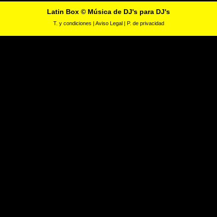
Latin Box © Música de DJ's para DJ's
T. y condiciones
|
Aviso Legal
|
P. de privacidad