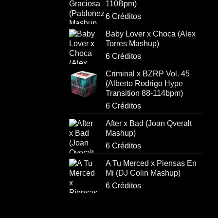
110Bpm)
6 Créditos
Baby Lover x Choca (Alex
Torres Mashup)
6 Créditos
Criminal x BZRP Vol. 45
(Alberto Rodrigo Hype
Transition 88-114bpm)
6 Créditos
After x Bad (Joan Qveralt
Mashup)
6 Créditos
A Tu Merced x Piensas En
Mi (DJ Colin Mashup)
6 Créditos