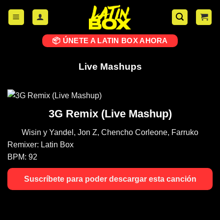
📦 ÚNETE A LATIN BOX AHORA
Live Mashups
3G Remix (Live Mashup)
Wisin y Yandel, Jon Z, Chencho Corleone, Farruko
Remixer:
Latin Box
BPM:
92
Suscríbete para poder descargar esta canción