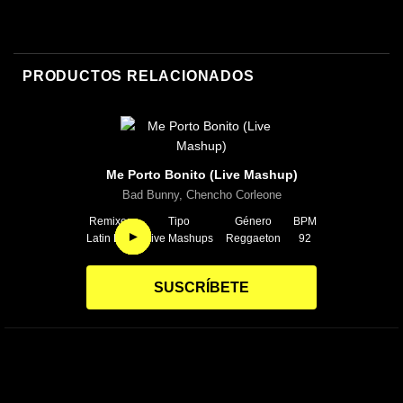
El Alfa, Darell, Noriel
PRODUCTOS RELACIONADOS
Me Porto Bonito (Live Mashup)
Bad Bunny, Chencho Corleone
Remixer
Tipo
Género
BPM
►
►
►
►
►
►
►
►
Latin Box
Live Mashups
Reggaeton
92
SUSCRÍBETE