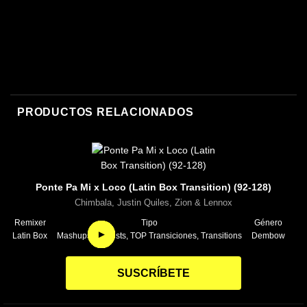
Myke Towers
PRODUCTOS RELACIONADOS
Ponte Pa Mi x Loco (Latin Box Transition) (92-128)
Chimbala, Justin Quiles, Zion & Lennox
Remixer
Tipo
Género
►
►
►
►
►
►
►
►
Latin Box
Mashups, Playlists, TOP Transiciones, Transitions
Dembow
SUSCRÍBETE