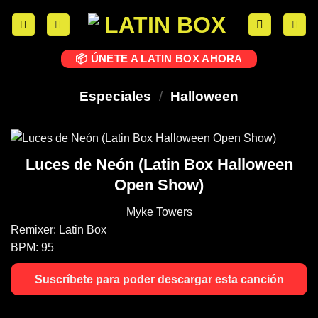
📦 ÚNETE A LATIN BOX AHORA
Especiales
/
Halloween
Luces de Neón (Latin Box Halloween
Open Show)
Myke Towers
Remixer:
Latin Box
BPM:
95
Suscríbete para poder descargar esta canción