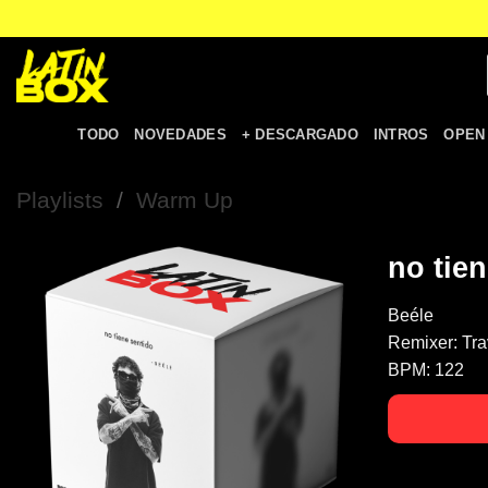
TODO
NOVEDADES
+ DESCARGADO
INTROS
OPEN
Playlists
/
Warm Up
no tie
Beéle
Remixer:
Tra
BPM:
122