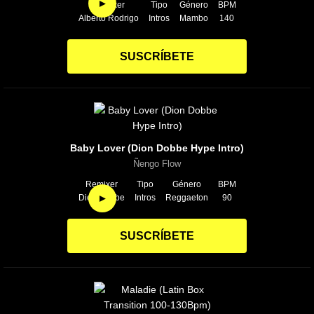
►
Remixer
Tipo
Género
BPM
Alberto Rodrigo
Intros
Mambo
140
SUSCRÍBETE
Baby Lover (Dion Dobbe Hype Intro)
Ñengo Flow
Remixer
Tipo
Género
BPM
►
Dion Dobbe
Intros
Reggaeton
90
SUSCRÍBETE