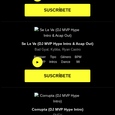
SUSCRÍBETE
Se Le Ve (DJ MVP Hype Intro & Acap Out)
Bad Gyal, Kybba, Ryan Castro
Remixer
Tipo
Género
BPM
►
DJ MVP
Intros
Dance
98
SUSCRÍBETE
Corrupta (DJ MVP Hype Intro)