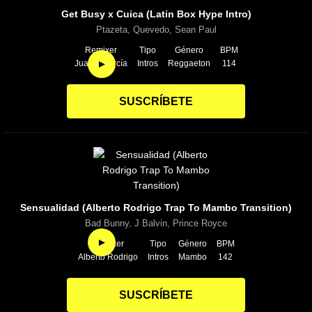
Get Busy x Cuica (Latin Box Hype Intro)
Ptazeta, Quevedo, Sean Paul
Remixer
Tipo
Género
BPM
►
Juanjo García
Intros
Reggaeton
114
SUSCRÍBETE
Sensualidad (Alberto Rodrigo Trap To Mambo Transition)
Bad Bunny, J Balvin, Prince Royce
►
Remixer
Tipo
Género
BPM
Alberto Rodrigo
Intros
Mambo
142
SUSCRÍBETE