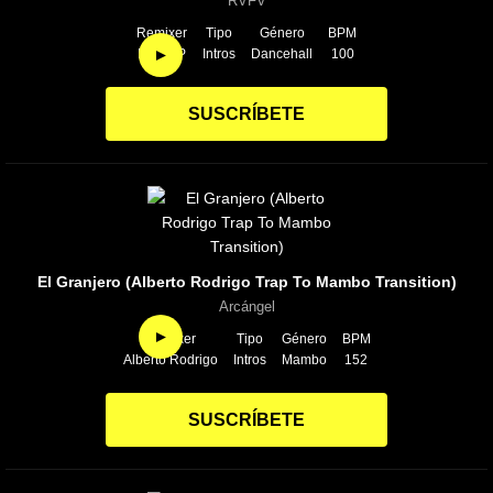
RVFV
Remixer
Tipo
Género
BPM
►
DJ MVP
Intros
Dancehall
100
SUSCRÍBETE
El Granjero (Alberto Rodrigo Trap To Mambo Transition)
Arcángel
►
Remixer
Tipo
Género
BPM
Alberto Rodrigo
Intros
Mambo
152
SUSCRÍBETE