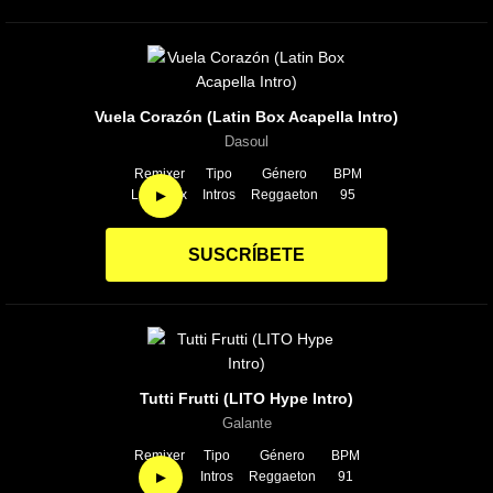
Vuela Corazón (Latin Box Acapella Intro)
Dasoul
Remixer
Tipo
Género
BPM
►
Latin Box
Intros
Reggaeton
95
SUSCRÍBETE
Tutti Frutti (LITO Hype Intro)
Galante
Remixer
Tipo
Género
BPM
►
Lito
Intros
Reggaeton
91