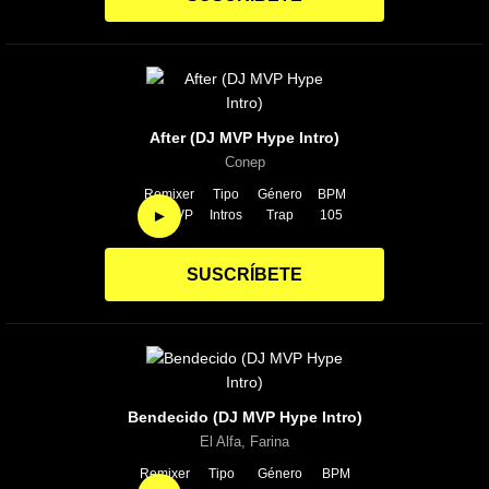
After (DJ MVP Hype Intro)
Conep
Remixer
Tipo
Género
BPM
►
DJ MVP
Intros
Trap
105
SUSCRÍBETE
Bendecido (DJ MVP Hype Intro)
El Alfa, Farina
Remixer
Tipo
Género
BPM