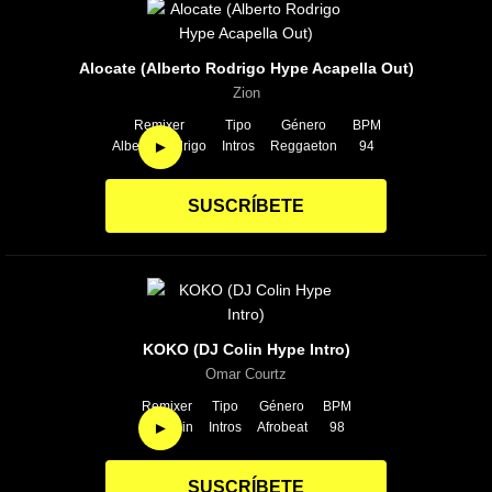
Alocate (Alberto Rodrigo Hype Acapella Out)
Zion
Remixer
Tipo
Género
BPM
►
Alberto Rodrigo
Intros
Reggaeton
94
SUSCRÍBETE
KOKO (DJ Colin Hype Intro)
Omar Courtz
Remixer
Tipo
Género
BPM
►
DJ Colin
Intros
Afrobeat
98
SUSCRÍBETE