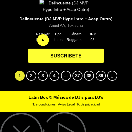
Delincuente (DJ MVP Hype Intro + Acap Outro)
Anuel AA, Tokischa
Remixer
Tipo
Género
BPM
►
DJ MVP
Intros
Reggaeton
98
SUSCRÍBETE
1
2
3
4
…
37
38
39
Latin Box © Música de DJ's para DJ's
T. y condiciones
|
Aviso Legal
|
P. de privacidad