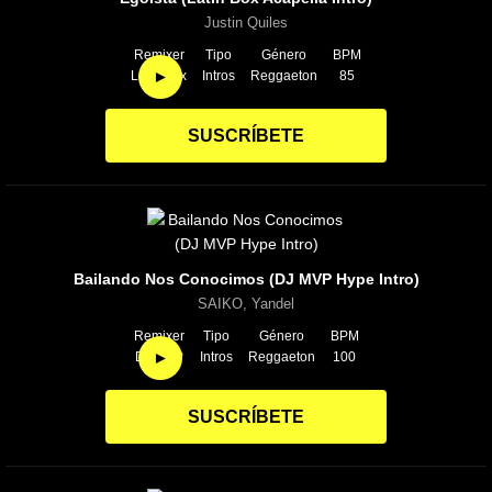
Justin Quiles
Remixer
Tipo
Género
BPM
►
Latin Box
Intros
Reggaeton
85
SUSCRÍBETE
Bailando Nos Conocimos (DJ MVP Hype Intro)
SAIKO, Yandel
Remixer
Tipo
Género
BPM
►
DJ MVP
Intros
Reggaeton
100
SUSCRÍBETE