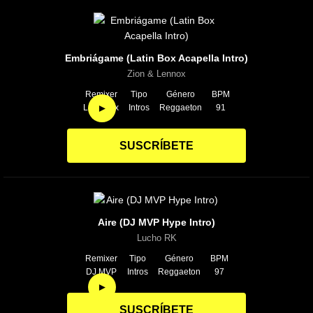
Embriágame (Latin Box Acapella Intro)
Zion & Lennox
Remixer
Tipo
Género
BPM
►
Latin Box
Intros
Reggaeton
91
SUSCRÍBETE
Aire (DJ MVP Hype Intro)
Lucho RK
Remixer
Tipo
Género
BPM
DJ MVP
Intros
Reggaeton
97
►
SUSCRÍBETE