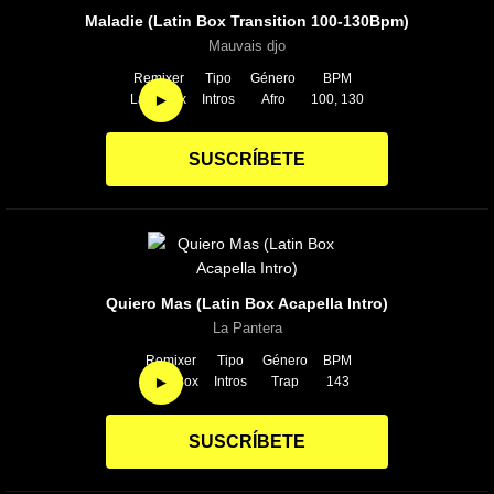
Maladie (Latin Box Transition 100-130Bpm)
Mauvais djo
Remixer
Tipo
Género
BPM
►
Latin Box
Intros
Afro
100, 130
SUSCRÍBETE
Quiero Mas (Latin Box Acapella Intro)
La Pantera
Remixer
Tipo
Género
BPM
►
Latin Box
Intros
Trap
143
SUSCRÍBETE