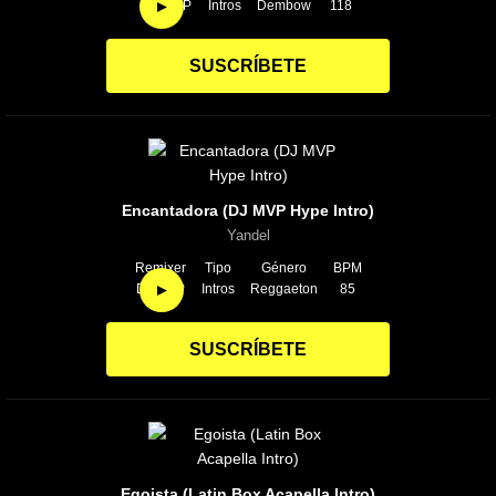
►
DJ MVP
Intros
Dembow
118
SUSCRÍBETE
Encantadora (DJ MVP Hype Intro)
Yandel
Remixer
Tipo
Género
BPM
►
DJ MVP
Intros
Reggaeton
85
SUSCRÍBETE
Egoista (Latin Box Acapella Intro)